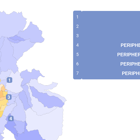
1
2
3
PERIPH
4
PERIPHER
5
PERIPHE
6
PERIPH
7